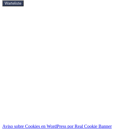
Warteliste
cursos de yin yoga
Shop
libross
DVD
descarga de vídeos
preguntas frecuentes
vídeos
sobre mí
Partner
ponte en contacto con
cursos de yin yoga
Shop
libross
DVD
descarga de vídeos
preguntas frecuentes
vídeos
sobre mí
Partner
ponte en contacto con
Aviso sobre Cookies en WordPress por Real Cookie Banner