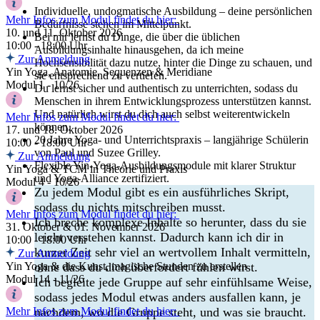
Individuelle, undogmatische Ausbildung – deine persönlichen
Mehr Infos zum Modul findet du hier:
Bedürfnisse stehen im Mittelpunkt.
10. und 11. Oktober 2026
Bei mir lernst du Dinge, die über die üblichen
10:00 - 18:00 Uhr
Ausbildungsinhalte hinausgehen, da ich meine
Zur Anmeldung
Hochsensibilität dazu nutze, hinter die Dinge zu schauen, und
Yin Yoga, Anatomie, Sequenzen & Meridiane
sie entsprechend zu vertiefen.
Modul 1 - 10/26
Du lernst sicher und authentisch zu unterrichten, sodass du
Menschen in ihrem Entwicklungsprozess unterstützen kannst.
Und natürlich wirst du dich auch selbst weiterentwickeln
Mehr Infos zum Modul findet du hier:
können.
17. und 18. Oktober 2026
20 Jahre Yoga- und Unterrichtspraxis – langjährige Schülerin
10:00 - 18:00 Uhr
von Paul und Suzee Grilley.
Zur Anmeldung
Flexible Yin-Yoga-Ausbildungsmodule mit klarer Struktur
Yin Yoga & TCM in Theorie und Praxis
und Yoga-Alliance zertifiziert.
Modul 4 - 10/26
Zu jedem Modul gibt es ein ausführliches Skript,
sodass du nichts mitschreiben musst.
Mehr Infos zum Modul findet du hier:
Ich breche komplexe Inhalte so herunter, dass du sie
31. Oktober & 01. November 2026
leicht verstehen kannst. Dadurch kann ich dir in
10:00 - 18:00 Uhr
kurzer Zeit sehr viel an wertvollem Inhalt vermitteln,
Zur Anmeldung
Yin Yoga & die Kunst, magische Stunden zu erstellen
ohne dass du dich überfordert fühlen wirst.
Modul 14 - 11/26
Ich begleite jede Gruppe auf sehr einfühlsame Weise,
sodass jedes Modul etwas anders ausfallen kann, je
Mehr Infos zum Modul findet du hier:
nachdem, wo die Gruppe steht, und was sie braucht.