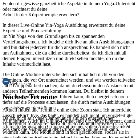
Fehlen dir gewisse ganzheitliche Aspekte in deinem Yoga-Unterricht
oder möchtest du deine
Arbeit in der Körpertherapie erweitern?
In dieser Live-Online Yin-Yoga Ausbildung erweiterst du deine
Expertise und Praxiserfahrung
im Yin Yoga von den Grundlagen bis zu spannenden
Vertiefungsthemen. Ich begleite dich live an allen Ausbildungstagen
und bin dabei jederzeit für dich ansprechbar. Es handelt sich nicht
um Aufnahmen, die du alleine durcharbeitest, da ich dich mit all
deinen Fragen unterstützen und direkt sehen möchte, ob du die
Inhalte verinnerlicht hast.
Die Online-Module unterscheiden sich inhaltlich nicht von den
Terminen, die vor Ort unterrichtet werden, und wir werden teilweise
Mehr lesen
auch Gruppenarbeit machen, damit du ebenso in den Austausch mit
anderen Teilnehmenden kommen kannst. Du bleibst in deinem
Nächste Termine
vertrauten Umfeld, was dazu führen kann, dich energetisch noch
tiefer auf die Prozesse einzulassen, die durch meine Ausbildungen
angestoßen werden können.
Aktuell finden alle Termine online über Zoom statt. Ich unterrichte
ausschließlich live, das heißt, es handelt sich nicht um vorgefertigte
Da ich mich seit vielen Jahren auch auf den energetischen
Aufnahmen. Auch im Online-Format sind die Plätze begrenzt, damit
Hintergrund fokussiere, darfst du dich davon überraschen lassen,
ich mich der gesamten Gruppe mit meiner vollen Aufmerksamkeit
wie stark die Verbindung der Gruppe auch online sein kann.
widmen kann. Die Module sind in sich geschlossen, sodass sie in
einer beliebigen Reihenfolge gebucht werden können. Es empfiehlt