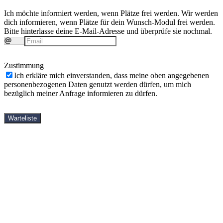
Ich möchte informiert werden, wenn Plätze frei werden.
Wir werden
dich informieren, wenn Plätze für dein Wunsch-Modul frei werden.
Bitte hinterlasse deine E-Mail-Adresse und überprüfe sie nochmal.
Zustimmung
Ich erkläre mich einverstanden, dass meine oben angegebenen
personenbezogenen Daten genutzt werden dürfen, um mich
bezüglich meiner Anfrage informieren zu dürfen.
Warteliste
cursos de yin yoga
Shop
libross
DVD
descarga de vídeos
preguntas frecuentes
vídeos
sobre mí
Partner
ponte en contacto con