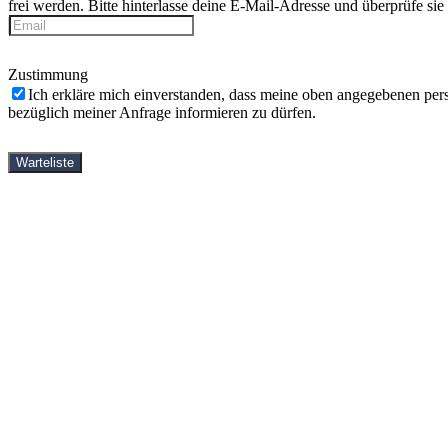
frei werden. Bitte hinterlasse deine E-Mail-Adresse und überprüfe si
Zustimmung
Ich erkläre mich einverstanden, dass meine oben angegebenen pe
bezüglich meiner Anfrage informieren zu dürfen.
Warteliste
StartseiteOld
Yin-Yoga-Ausbildungen
Shop
Bücher
DVDs
Videos
Häufige Fragen
Kostenlose Videos
Über mich
Partner
Kontakt
StartseiteOld
Yin-Yoga-Ausbildungen
Shop