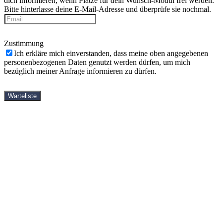
dich informieren, wenn Plätze für dein Wunsch-Modul frei werden.
Bitte hinterlasse deine E-Mail-Adresse und überprüfe sie nochmal.
Zustimmung
Ich erkläre mich einverstanden, dass meine oben angegebenen
personenbezogenen Daten genutzt werden dürfen, um mich
bezüglich meiner Anfrage informieren zu dürfen.
Warteliste
StartseiteOld
Yin-Yoga-Ausbildungen
Shop
Bücher
DVDs
Videos
Häufige Fragen
Kostenlose Videos
Über mich
Partner
Kontakt
StartseiteOld