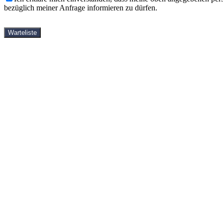
bezüglich meiner Anfrage informieren zu dürfen.
Warteliste
Bitte informiere mich, wenn die Buchung startet
Name
E-Mail
Nachricht
Senden
StartseiteOld
Yin-Yoga-Ausbildungen
Shop
Bücher
DVDs
Videos
Häufige Fragen
Kostenlose Videos
Über mich