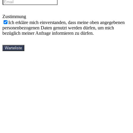
Zustimmung
Ich erkläre mich einverstanden, dass meine oben angegebenen
personenbezogenen Daten genutzt werden dürfen, um mich
bezüglich meiner Anfrage informieren zu dürfen.
Warteliste
StartseiteOld
Yin-Yoga-Ausbildungen
Shop
Bücher
DVDs
Videos
Häufige Fragen
Kostenlose Videos
Über mich
Partner
Kontakt
StartseiteOld
Yin-Yoga-Ausbildungen
Shop