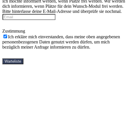
Ich möchte informiert werden, wenn Plätze frei werden.
Wir werden
dich informieren, wenn Plätze für dein Wunsch-Modul frei werden.
Bitte hinterlasse deine E-Mail-Adresse und überprüfe sie nochmal.
Zustimmung
Ich erkläre mich einverstanden, dass meine oben angegebenen
personenbezogenen Daten genutzt werden dürfen, um mich
bezüglich meiner Anfrage informieren zu dürfen.
Warteliste
StartseiteOld
Yin-Yoga-Ausbildungen
Shop
Bücher
DVDs
Videos
Häufige Fragen
Kostenlose Videos
Über mich
Partner
Kontakt